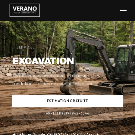
(819) 962-3546
← SERVICES
EXCAVATION
Terrassement, nivellement et drainage. Les
fondations solides de chaque projet réussi.
ESTIMATION GRATUITE
APPELER (819) 962-3546
★
✓
✓
5 étoiles Google
RBQ 5784-5851-01
Assuré