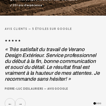
✓
20+ ans d'expérience
AVIS CLIENTS — 5 ÉTOILES SUR GOOGLE
★★★★★
★
« Très satisfait du travail de Verano
« 
Design Extérieur. Service professionnel
Mi
du début à la fin, bonne communication
po
et souci du détail. Le résultat final est
d'
vraiment à la hauteur de mes attentes. Je
dé
recommande sans hésiter! »
JO
PIERRE-LUC DESLAURIERS — AVIS GOOGLE
←
→