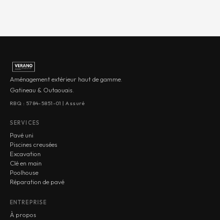
Aménagement extérieur haut de gamme.
Gatineau & Outaouais.
RBQ : 5784-5851-01 | Assuré
SERVICES
Pavé uni
Piscines creusées
Excavation
Clé en main
Poolhouse
Réparation de pavé
ENTREPRISE
À propos