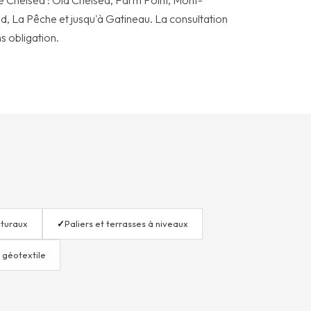
de Chelsea : Old Chelsea, Farm Point, Mont-
d, La Pêche et jusqu'à Gatineau. La consultation
ns obligation.
cturaux
✓
Paliers et terrasses à niveaux
 géotextile