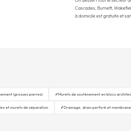
On dessert tout le secteur 
Cascades, Burnett, Wakefiel
à domicile est gratuite et sa
hement (grosses pierres)
✓
Murets de soutènement en blocs archite
es et murets de séparation
✓
Drainage, drain perforé et membrane