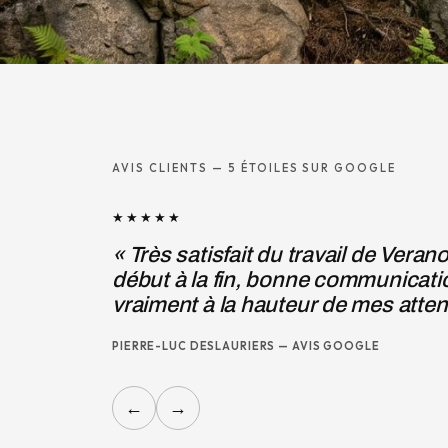
AVIS CLIENTS — 5 ÉTOILES SUR GOOGLE
gn Extérieur. Service professionnel du
ci du détail. Le résultat final est
Je recommande sans hésiter! »
←
→