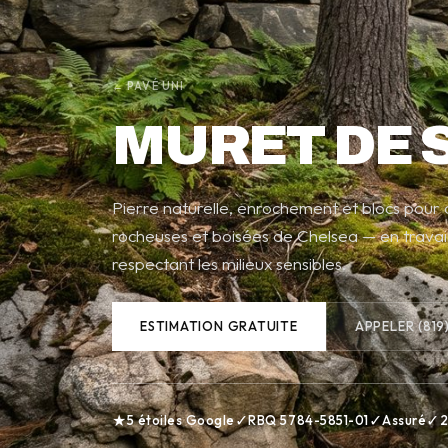
← PAVÉ UNI
MURET DE 
Pierre naturelle, enrochement et blocs pour
rocheuses et boisées de Chelsea — en travail
respectant les milieux sensibles.
ESTIMATION GRATUITE
APPELER (819
★
✓
✓
✓
5 étoiles Google
RBQ 5784-5851-01
Assuré
2