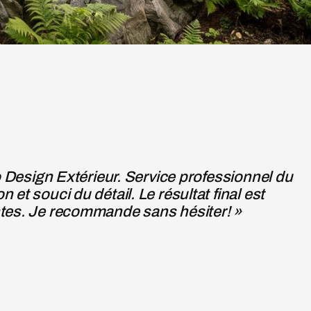
★★★★★
« J'ai retenu les 
refaire le perron e
entrepreneur préc
JOSIE MARINO — AVIS GOO