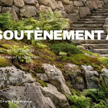
SOUTÈNEMENT 
 dompter les pentes
lant avec le roc et en
) 962-3546
0+ ans d'expérience