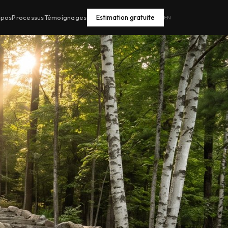
opos
Processus
Témoignages
Estimation gratuite
EN