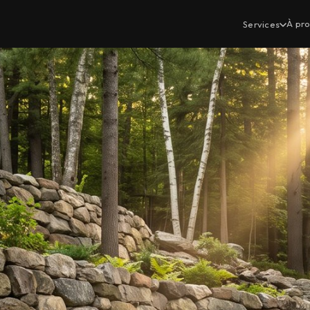
À pr
Services