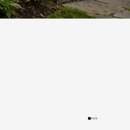
services de Pierre-Michel, propriétaire de Vera
t les marches d'entrée, afin de corriger les tra
édent. »
GLE