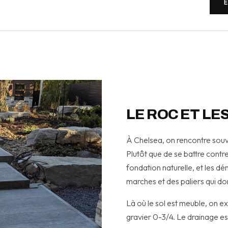
LE ROC ET LE
À Chelsea, on rencontre souv
Plutôt que de se battre contre l
fondation naturelle, et les d
marches et des paliers qui d
Là où le sol est meuble, on 
gravier 0-3/4. Le drainage est