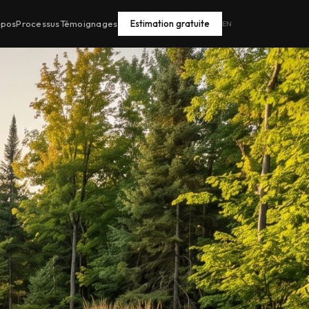
opos
Processus
Témoignages
Estimation gratuite
EN