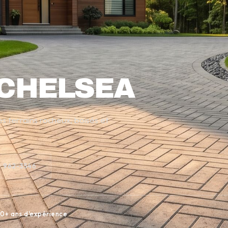
 CHELSEA
s terrains rocheux, boisés et
) 962-3546
0+ ans d'expérience