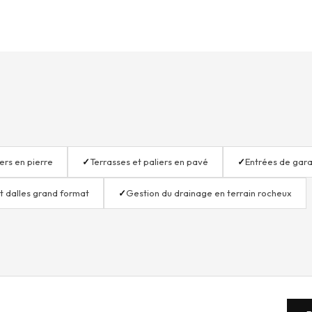
ers en pierre
✓
Terrasses et paliers en pavé
✓
Entrées de gar
et dalles grand format
✓
Gestion du drainage en terrain rocheux