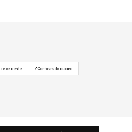
age en pente
✓
Contours de piscine