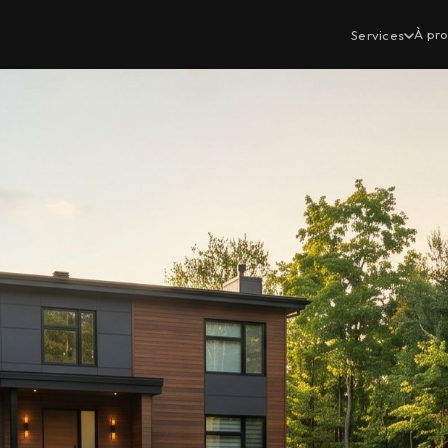
À pr
Services