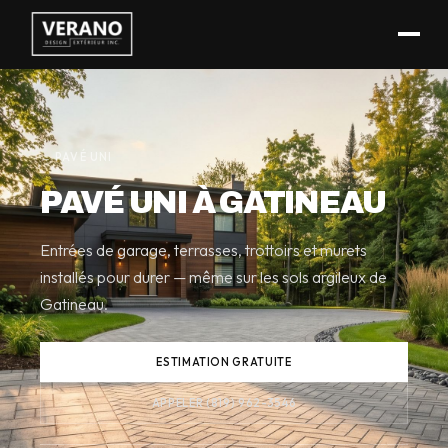
(819) 962-3546
← PAVÉ UNI
PAVÉ UNI À GATINEAU
Entrées de garage, terrasses, trottoirs et murets
installés pour durer — même sur les sols argileux de
Gatineau.
ESTIMATION GRATUITE
APPELER (819) 962-3546