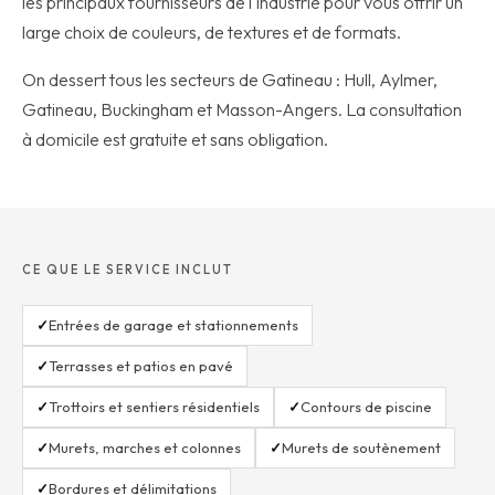
les principaux fournisseurs de l'industrie pour vous offrir un
large choix de couleurs, de textures et de formats.
On dessert tous les secteurs de Gatineau : Hull, Aylmer,
Gatineau, Buckingham et Masson-Angers. La consultation
à domicile est gratuite et sans obligation.
CE QUE LE SERVICE INCLUT
✓
Entrées de garage et stationnements
✓
Terrasses et patios en pavé
✓
Trottoirs et sentiers résidentiels
✓
Contours de piscine
✓
Murets, marches et colonnes
✓
Murets de soutènement
✓
Bordures et délimitations